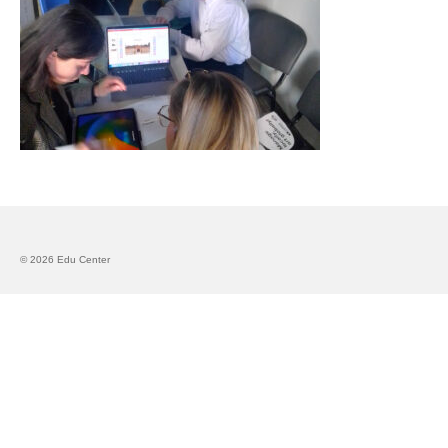
Запознавање со проектот „Супер учење за
супер деца“
Реализиран прв циклус на обуки по проектот
„Сугестопедија“
Интервју со Илијана Атанасова – носител на
проектот „Сугестопедија“ во Еду Центар
Панел дискусија „Сугестопедијата како
современ пристап во учењето и развојот на
децата“
© 2026 Edu Center
Skopje Creative Point is Officially Opening!
Cultart PRO 2025
Cultart with a second edition in 2025 –
Cultart PRO
Cultart PRO supports excellence in cultural