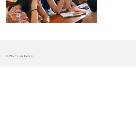
Запознавање со проектот „Супер учење за
супер деца“
Реализиран прв циклус на обуки по проектот
„Сугестопедија“
Интервју со Илијана Атанасова – носител на
проектот „Сугестопедија“ во Еду Центар
© 2026 Edu Center
Панел дискусија „Сугестопедијата како
современ пристап во учењето и развојот на
децата“
Skopje Creative Point is Officially Opening!
Cultart PRO 2025
Cultart with a second edition in 2025 –
Cultart PRO
Cultart PRO supports excellence in cultural