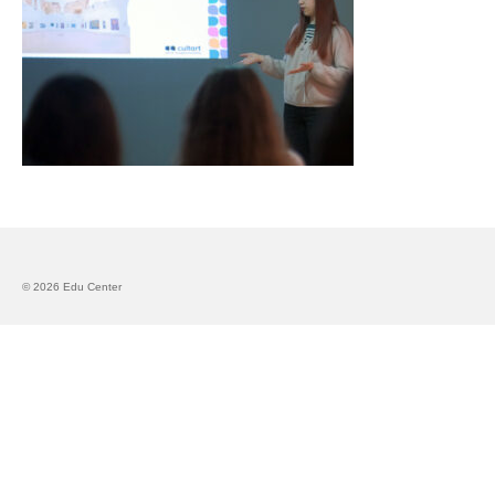
Запознавање со проектот „Супер учење за
супер деца“
Реализиран прв циклус на обуки по проектот
„Сугестопедија“
Интервју со Илијана Атанасова – носител на
проектот „Сугестопедија“ во Еду Центар
Панел дискусија „Сугестопедијата како
современ пристап во учењето и развојот на
децата“
© 2026 Edu Center
Skopje Creative Point is Officially Opening!
Cultart PRO 2025
Cultart with a second edition in 2025 –
Cultart PRO
Cultart PRO supports excellence in cultural