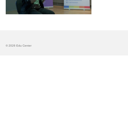
Запознавање со проектот „Супер учење за
супер деца“
Реализиран прв циклус на обуки по проектот
„Сугестопедија“
Интервју со Илијана Атанасова – носител на
© 2026 Edu Center
проектот „Сугестопедија“ во Еду Центар
Панел дискусија „Сугестопедијата како
современ пристап во учењето и развојот на
децата“
Skopje Creative Point is Officially Opening!
Cultart PRO 2025
Cultart with a second edition in 2025 –
Cultart PRO
Cultart PRO supports excellence in cultural