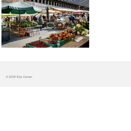
Запознавање со проектот „Супер учење за
супер деца“
Реализиран прв циклус на обуки по проектот
„Сугестопедија“
Интервју со Илијана Атанасова – носител на
проектот „Сугестопедија“ во Еду Центар
Панел дискусија „Сугестопедијата како
современ пристап во учењето и развојот на
децата“
© 2026 Edu Center
Skopje Creative Point is Officially Opening!
Cultart PRO 2025
Cultart with a second edition in 2025 –
Cultart PRO
Cultart PRO supports excellence in cultural