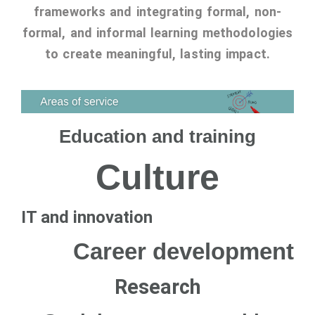
frameworks and integrating formal, non-
CultArt in the News
formal, and informal learning methodologies
Cultart Cities
to create meaningful, lasting impact.
Bulgaria Plovdiv
Festivals Programme | Day 1 & 2
Education and training
Festivals Programme | Day 3 & 4
Festivals Programme | Day 5
Culture
Austria Vienna
IT and innovation
Visual Arts Programme | Day 1 & 2
Career development
Visual Arts Programme | Day 3 & 4
Visual Arts Programme | Day 5
Research
Greece Ioannina