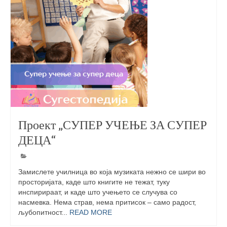
Проект „СУПЕР УЧЕЊЕ ЗА СУПЕР
ДЕЦА“
Замислете училница во која музиката нежно се шири во
просторијата, каде што книгите не тежат, туку
инспирираат, и каде што учењето се случува со
насмевка. Нема страв, нема притисок – само радост,
љубопитност...
READ MORE