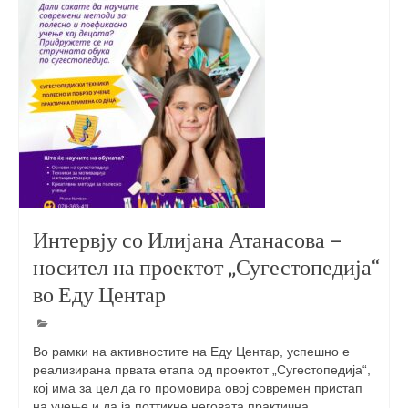
Performing Arts Programme | Day 1 & 2
Skopje Applied arts programme | Day 5
Skopje Applied arts programme | Day 4
Skopje Applied arts programme | Day 3
Skopje Applied arts programme | Day 2
Skopje Applied arts programme | Day 1
Интервју со Илијана Атанасова –
Applied art program in Skopje organized
носител на проектот „Сугестопедија“
by Cultart
во Еду Центар
Visual Arts Programme | Day 5
Visual Arts Programme | Day 3 & 4
Во рамки на активностите на Еду Центар, успешно е
реализирана првата етапа од проектот „Сугестопедија“,
Visual Arts Programme | Day 1 & 2
кој има за цел да го промовира овој современ пристап
на учење и да ја поттикне неговата практична