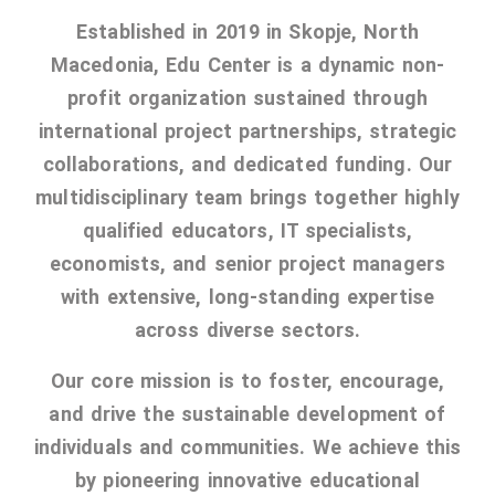
management in Europe
Established in 2019 in Skopje, North
Applied Arts Skopje, Photography – Day 1 |
Macedonia, Edu Center is a dynamic non-
The MARATHON
profit organization sustained through
Applied Arts Skopje, Photography – Day 2 |
international project partnerships, strategic
Orienteering
collaborations, and dedicated funding. Our
Applied Arts Skopje, Photography – Day 3 |
multidisciplinary team brings together highly
FRIENDLY MATCH
qualified educators, IT specialists,
Applied Arts Skopje, Photography – Day 4 |
economists, and senior project managers
BASE CAMP
with extensive, long-standing expertise
Applied Arts Skopje, Photography – Day 5 |
across diverse sectors.
HOME RUN
Our core mission is to foster, encourage,
CULTART project
and drive the sustainable development of
Coming Soon: A Cultural Revolution Begins!
individuals and communities. We achieve this
Cultart Book
by pioneering innovative educational