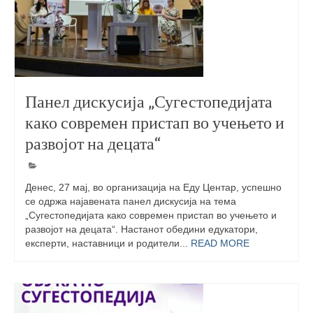
Skopje Applied arts programme | Day 3
Skopje Applied arts programme | Day 4
Skopje Applied arts programme | Day 5
Панел дискусија „Сугестопедијата
Applied art program in Skopje
како современ пристап во учењето и
organized by Cultart
развојот на децата“
Cultart News
CultArt in the News
Денес, 27 мај, во организација на Еду Центар, успешно
се одржа најавената панел дискусија на тема
Festivals Programme | Day 5
„Сугестопедијата како современ пристап во учењето и
развојот на децата“. Настанот обедини едукатори,
Festivals Programme | Day 3 & 4
експерти, наставници и родители...
READ MORE
Festivals Programme | Day 1 & 2
Performing Arts Programme | Day 3 & 4,
and 5