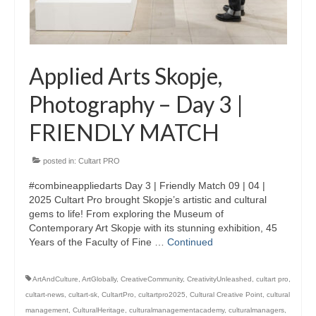
Applied Arts Skopje,
Photography – Day 3 |
FRIENDLY MATCH
posted in:
Cultart PRO
#combineappliedarts Day 3 | Friendly Match 09 | 04 |
2025 Cultart Pro brought Skopje’s artistic and cultural
gems to life! From exploring the Museum of
Contemporary Art Skopje with its stunning exhibition, 45
Years of the Faculty of Fine …
Continued
ArtAndCulture
,
ArtGlobally
,
CreativeCommunity
,
CreativityUnleashed
,
cultart pro
,
cultart-news
,
cultart-sk
,
CultartPro
,
cultartpro2025
,
Cultural Creative Point
,
cultural
management
,
CulturalHeritage
,
culturalmanagementacademy
,
culturalmanagers
,