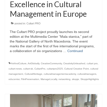
Excellence in Cultural
Management in Europe
posted in:
Cultart PRO
The Cultart PRO project proudly launches its second
edition at the Multimedia Center “Mala stanica,” part of
the National Gallery of North Macedonia. The event
marks the start of the first of five international programs,
a collaboration of six organizations …
Continued
ArtAndCulture
,
ArtGlobally
,
CreativeCommunity
,
CreativityUnleashed
,
cultart pro
,
cultart-news
,
cultart-sk
,
CultartPro
,
cultartpro2025
,
Cultural Creative Point
,
cultural
management
,
CulturalHeritage
,
culturalmanagementacademy
,
culturalmanagers
,
educenter
,
FilmPreservation
,
ManageLocally
,
networking
,
skopje
,
SkopjeHighlights