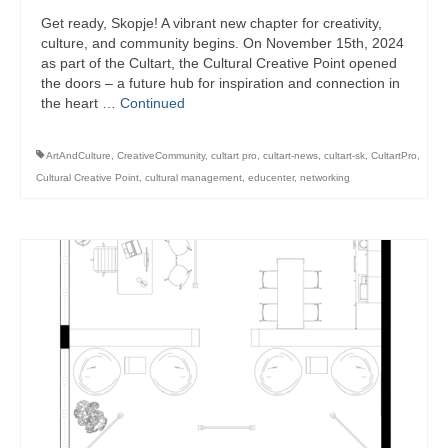
Get ready, Skopje! A vibrant new chapter for creativity,
culture, and community begins. On November 15th, 2024
as part of the Cultart, the Cultural Creative Point opened
the doors – a future hub for inspiration and connection in
the heart …
Continued
ArtAndCulture
,
CreativeCommunity
,
cultart pro
,
cultart-news
,
cultart-sk
,
CultartPro
,
Cultural Creative Point
,
cultural management
,
educenter
,
networking