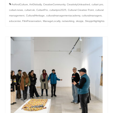
ArtAndCulture
,
ArtGlobally
,
CreativeCommunity
,
CreativityUnleashed
,
cultart pro
,
cultart-news
,
cultart-sk
,
CultartPro
,
cultartpro2025
,
Cultural Creative Point
,
cultural
management
,
CulturalHeritage
,
culturalmanagementacademy
,
culturalmanagers
,
educenter
,
FilmPreservation
,
ManageLocally
,
networking
,
skopje
,
SkopjeHighlights