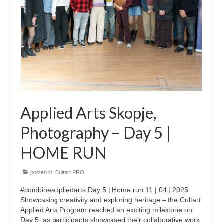
Skopje Applied arts programme | Day 3
Skopje Applied arts programme | Day 4
Skopje Applied arts programme | Day 5
Applied art program in Skopje
organized by Cultart
Cultart News
Applied Arts Skopje,
CultArt in the News
Photography – Day 5 |
Festivals Programme | Day 5
HOME RUN
Festivals Programme | Day 3 & 4
posted in:
Cultart PRO
Festivals Programme | Day 1 & 2
#combineappliedarts Day 5 | Home run 11 | 04 | 2025
Showcasing creativity and exploring heritage – the Cultart
Performing Arts Programme | Day 3 & 4,
Applied Arts Program reached an exciting milestone on
and 5
Day 5, as participants showcased their collaborative work