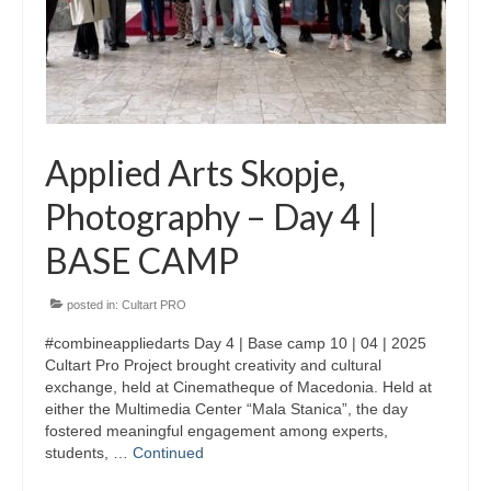
Updates for the Bulgarian candidates and
the Festivals Programme training
Design & Architecture Programme | Day 5
Design & Architecture Programme | Day 3
& 4
Applied Arts Skopje,
Design & Architecture Programme | Day 1
Photography – Day 4 |
& 2
BASE CAMP
The Group of Participants in the Design
and Architecture Programme
posted in:
Cultart PRO
STEM Education Platform (SAPPHIRE)
#combineappliedarts Day 4 | Base camp 10 | 04 | 2025
Cultart Pro Project brought creativity and cultural
SMART SCHOOL
exchange, held at Cinematheque of Macedonia. Held at
either the Multimedia Center “Mala Stanica”, the day
About Us
fostered meaningful engagement among experts,
students, …
Continued
Areas