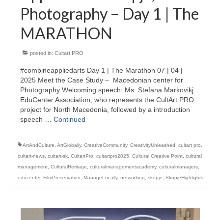
Photography – Day 1 | The
MARATHON
posted in:
Cultart PRO
#combineappliedarts Day 1 | The Marathon 07 | 04 |
2025 Meet the Case Study – Macedonian center for
Photography Welcoming speech: Ms. Stefana Markovikj
EduCenter Association, who represents the CultArt PRO
project for North Macedonia, followed by a introduction
speech …
Continued
ArtAndCulture
,
ArtGlobally
,
CreativeCommunity
,
CreativityUnleashed
,
cultart pro
,
cultart-news
,
cultart-sk
,
CultartPro
,
cultartpro2025
,
Cultural Creative Point
,
cultural
management
,
CulturalHeritage
,
culturalmanagementacademy
,
culturalmanagers
,
educenter
,
FilmPreservation
,
ManageLocally
,
networking
,
skopje
,
SkopjeHighlights