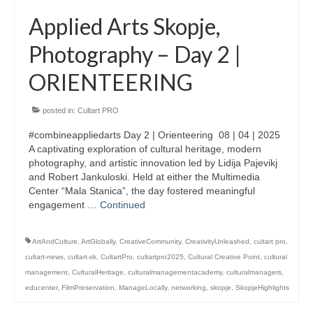
Applied Arts Skopje,
Photography – Day 2 |
ORIENTEERING
posted in:
Cultart PRO
#combineappliedarts Day 2 | Orienteering 08 | 04 | 2025
A captivating exploration of cultural heritage, modern
photography, and artistic innovation led by Lidija Pajevikj
and Robert Jankuloski. Held at either the Multimedia
Center “Mala Stanica”, the day fostered meaningful
engagement …
Continued
ArtAndCulture
,
ArtGlobally
,
CreativeCommunity
,
CreativityUnleashed
,
cultart pro
,
cultart-news
,
cultart-sk
,
CultartPro
,
cultartpro2025
,
Cultural Creative Point
,
cultural
management
,
CulturalHeritage
,
culturalmanagementacademy
,
culturalmanagers
,
educenter
,
FilmPreservation
,
ManageLocally
,
networking
,
skopje
,
SkopjeHighlights