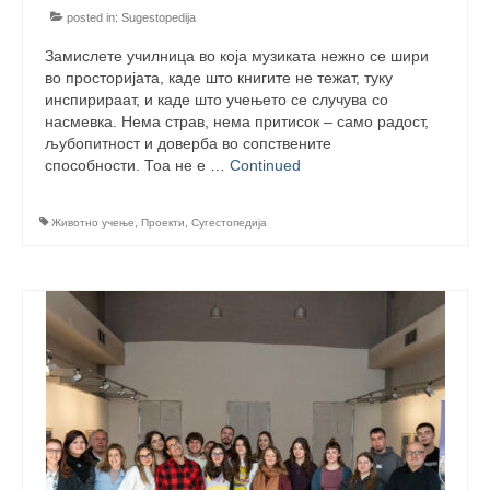
posted in:
Sugestopedija
Performing Arts Programme | Day 1 & 2
Замислете училница во која музиката нежно се шири
Performing Arts Programme | Day 3 &
во просторијата, каде што книгите не тежат, туку
4, and 5
инспирираат, и каде што учењето се случува со
насмевка. Нема страв, нема притисок – само радост,
Italy Lecce
љубопитност и доверба во сопствените
способности. Тоа не е …
Continued
Design & Architecture Programme | Day
1 & 2
Животно учење
,
Проекти
,
Сугестопедија
Design & Architecture Programme | Day
3 & 4
Design & Architecture Programme | Day
5
North Macedonia Skopje
Skopje Applied arts programme | Day 1
Skopje Applied arts programme | Day 2