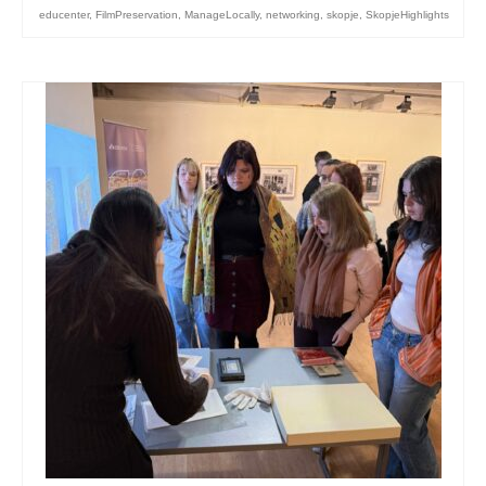
educenter
,
FilmPreservation
,
ManageLocally
,
networking
,
skopje
,
SkopjeHighlights