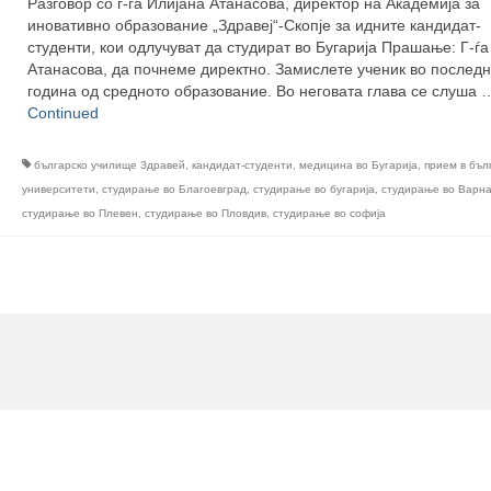
Разговор со г-ѓа Илијана Атанасова, директор на Академија за
иновативно образование „Здравеј“-Скопје за идните кандидат-
студенти, кои одлучуват да студират во Бугарија Прашање: Г-ѓа
Атанасова, да почнеме директно. Замислете ученик во послед
година од средното образование. Во неговата глава се слуша 
Continued
българско училище Здравей
,
кандидат-студенти
,
медицина во Бугарија
,
прием в бъл
университети
,
студирање во Благоевград
,
студирање во бугарија
,
студирање во Варн
студирање во Плевен
,
студирање во Пловдив
,
студирање во софија