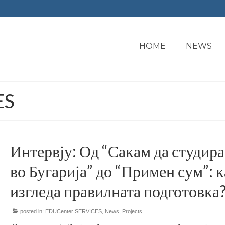
HOME
NEWS
ES
Интервју: Од “Сакам да студир
во Бугарија” до “Примен сум”: 
изгледа правилната подготовка
posted in:
EDUCenter SERVICES
,
News
,
Projects