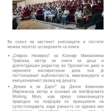
Во склоп на настанот учесниците и гостите
можеа посетат штандовите со книги:
„Спирко Немирко“ на Ксенија Маказлиева
Трајчева, автор на книги за деца и
долгогодишен редактор во Просветно дело и
нејзините инспиративни дела кои ја
поттикнуваат љубопитноста, имагинацијата и
емоционалниот развој кај децата;
„Време е за Даро!“ од Данче Азманова
Мирчевска, автор и основач на платформата
Working Mom, која преку сликовницата
природно се поврзува со принципите на
сугестопедијата, каде учењето се одвива низ