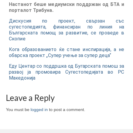
Настанот беше медиумски поддржан од БТА и
порталот Трибуна.
Дискусия по проект, свързан със
сугестопедията, финансиран по линия на
Българската помощ за развитие, се проведе в
Скопие
Кога образованието ќе стане инспирација, а не
обврска проект „Супер учење за супер деца“
Еду Центар со поддршка од Бугарската помош за
развој ја промовира Сугестопедијата во РС
Македонија
Leave a Reply
You must be
logged in
to post a comment.