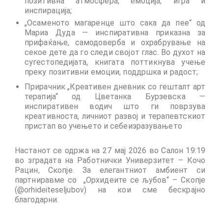
позитивна атмосфера, емоција, игра и
инспирација;
„Осаменото магаренце што сака да пее“ од
Мариа Дуда — инспиративна приказна за
прифаќање, самодоверба и охрабрување на
секое дете да го следи својот глас. Во духот на
сугестопедијата, книгата поттикнува учење
преку позитивни емоции, поддршка и радост;
Прирачник „Креативен дневник со гешталт арт
терапија“ од Цветанка Бурзевска —
инспиративен водич што ги поврзува
креативноста, личниот развој и терапевтскиот
пристап во учењето и себеизразувањето
Настанот се одржа на 27 мај 2026 во Салон 19:19
во зградата на Работнички Универзитет – Кочо
Рацин, Скопје. За елегантниот амбиент си
партниравме со „Орхидеите се љубов“ – Скопје
(@orhideiteseljubov) на кои сме бескрајно
благодарни.