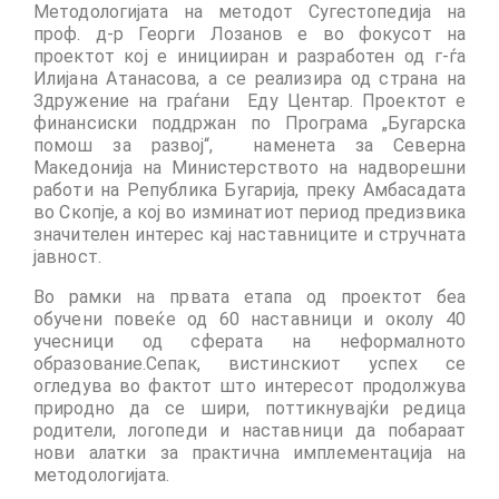
Методологијата на методот Сугестопедија на
проф. д-р Георги Лозанов е во фокусот на
проектот кој е иницииран и разработен од г-ѓа
Илијана Атанасова, а се реализира од страна на
Здружение на граѓани Еду Центар. Проектот е
финансиски поддржан по Програма „Бугарска
помош за развој“, наменета за Северна
Македонија на Министерството на надворешни
работи на Република Бугарија, преку Амбасадата
во Скопје, а кој во изминатиот период предизвика
значителен интерес кај наставниците и стручната
јавност.
Во рамки на првата етапа од проектот беа
обучени повеќе од 60 наставници и околу 40
учесници од сферата на неформалното
образование.Сепак, вистинскиот успех се
огледува во фактот што интересот продолжува
природно да се шири, поттикнувајќи редица
родители, логопеди и наставници да побараат
нови алатки за практична имплементација на
методологијата.