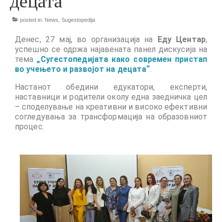
децата“
Запознавање со проектот „Супер учење за
posted in:
News
,
Sugestopedija
супер деца“
Денес, 27 мај, во организација на
Еду Центар
,
Реализиран прв циклус на обуки по проектот
успешно се одржа најавената панел дискусија на
„Сугестопедија“
тема
„Сугестопедијата како современ пристап
во учењето и развојот на децата“
.
Интервју со Илијана Атанасова – носител на
проектот „Сугестопедија“ во Еду Центар
Настанот обедини едукатори, експерти,
наставници и родители околу една заедничка цел
Панел дискусија „Сугестопедијата како
– споделување на креативни и високо ефективни
современ пристап во учењето и развојот на
согледувања за трансформација на образовниот
децата“
процес.
Skopje Creative Point is Officially Opening!
Cultart PRO 2025
Cultart with a second edition in 2025 –
Cultart PRO
Cultart PRO supports excellence in cultural