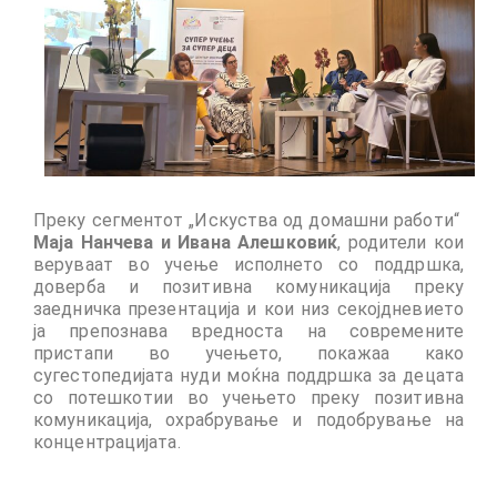
Updates for the Bulgarian candidates and
the Festivals Programme training
Design & Architecture Programme | Day 5
Design & Architecture Programme | Day 3
& 4
Design & Architecture Programme | Day 1
& 2
Преку
сегментот „Искуства од домашни работи“
Маја Нанчева и Ивана Алешковиќ
, родители кои
The Group of Participants in the Design
веруваат во учење исполнето со поддршка,
and Architecture Programme
доверба и позитивна комуникација преку
заедничка презентација и кои низ секојдневието
STEM Education Platform (SAPPHIRE)
ја препознава вредноста на современите
пристапи во учењето, покажаа како
SMART SCHOOL
сугестопедијата нуди моќна поддршка за децата
со потешкотии во учењето преку позитивна
комуникација, охрабрување и подобрување на
About Us
концентрацијата
.
Areas