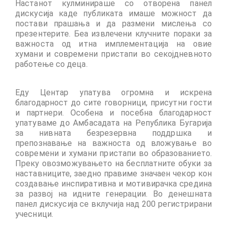
Настанот кулминираше со отворена панел
дискусија каде публиката имаше можност да
постави прашања и да размени мислења со
презентерите
.
Беа извлечени клучните пораки за
важноста од итна имплементација на овие
хумани и современи пристапи во секојдневното
работење со деца.
Еду Центар упатува огромна и искрена
благодарност до сите говорници, присутни гости
и партнери. Особена и посебна благодарност
упатуваме до Амбасадата на Република Бугарија
за нивната безрезервна поддршка и
препознавање на важноста од вложување во
современи и хумани пристапи во образованието.
Преку овозможувањето на бесплатните обуки за
наставниците, заедно правиме значаен чекор кон
создавање инспиративна и мотивирачка средина
за развој на идните генерации. Во денешната
панел дискусија се вклучија над 200 регистрирани
учесници.