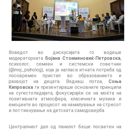
CultArt in the News
Cultart Cities
Bulgaria Plovdiv
Festivals Programme | Day 1 & 2
Воведот во дискусијата го водеше
Festivals Programme | Day 3 & 4
модераторката
Бојана Стоименовиќ-Петровска
,
психолог, семеен и системски советник
Festivals Programme | Day 5
(@moj_psiholog), која ја нагласи итната потреба од
посовремен пристап во образованието и
Austria Vienna
развојот на децата
.
Веднаш потоа,
Соња
Кипровска
ги презентираше основните принципи
Visual Arts Programme | Day 1 & 2
на сугестопедијата, фокусирајќи се на моќта на
позитивната атмосфера, класичната музика и
Visual Arts Programme | Day 3 & 4
емоциите во процесот на намалување на стресот
и поттикнување на детската самодоверба
.
Visual Arts Programme | Day 5
Greece Ioannina
Централниот дел од панелот беше посветен на