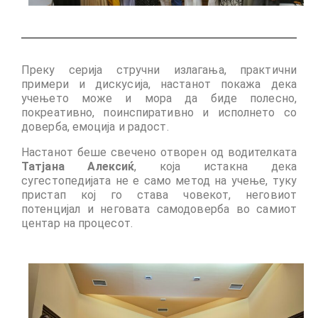
management in Europe
Applied Arts Skopje, Photography – Day 1 |
The MARATHON
Преку серија стручни излагања, практични
Applied Arts Skopje, Photography – Day 2 |
примери и дискусија, настанот покажа дека
Orienteering
учењето може и мора да биде полесно,
покреативно, поинспиративно и исполнето со
Applied Arts Skopje, Photography – Day 3 |
доверба, емоција и радост
.
FRIENDLY MATCH
Настанот беше свечено отворен од водителката
Applied Arts Skopje, Photography – Day 4 |
Татјана Алексиќ
, која истакна дека
BASE CAMP
сугестопедијата не е само метод на учење, туку
пристап кој го става човекот, неговиот
Applied Arts Skopje, Photography – Day 5 |
потенцијал и неговата самодоверба во самиот
HOME RUN
центар на процесот
.
CULTART project
Coming Soon: A Cultural Revolution Begins!
Cultart Book