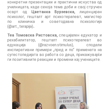
конкретни презентации и практични искуства од
Performing Arts Programme | Day 1 & 2
училницата
, каде секоја тема доби и свој стручен
осврт од
Цветанка Бурзевска,
лиценциран
Performing Arts Programme | Day 3 &
психолог, гешталт арт психотерапевт, магистер
4, and 5
по клиничка и советодавна психологија
(@art_terapija)
.
Italy Lecce
Теа Томовска Ристовска,
специјален едукатор и
рехабилитатор, гешталт психотерапевт во
Design & Architecture Programme | Day
едукација (@razvoen.stimulus),
сподели
1 & 2
инспиративни примери „пред и по“ примената на
сугестопедијата во работа со деца, прикажувајќи
Design & Architecture Programme | Day
ги позитивните реакции и промени кај учениците
.
3 & 4
Design & Architecture Programme | Day
5
North Macedonia Skopje
Skopje Applied arts programme | Day 1
Skopje Applied arts programme | Day 2