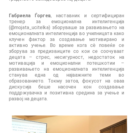
Performing Arts Programme | Day 1 & 2
Габриела Ѓоргев
, наставник и сертифициран
Skopje Applied arts programme | Day 5
тренер за емоционална интелигенција
(@mojata_ucitelka)
зборуваше за развивањето на
емоционалната интелигенција во училницата како
Skopje Applied arts programme | Day 4
клучен фактор за создавање мотивирано и
активно учење. Во време кога сè повеќе се
Skopje Applied arts programme | Day 3
зборува за предизвиците со кои се соочуваат
децата – стрес, несигурност, недостаток на
Skopje Applied arts programme | Day 2
мотивација и емоционални потешкотии –
развивањето на емоционалната интелигенција
Skopje Applied arts programme | Day 1
станува една од најважните теми во
образованието. Токму затоа, фокусот на оваа
Applied art program in Skopje organized
дискусија беше насочен кон создавање
by Cultart
поддржувачка и позитивна средина за учење и
развој на децата.
Visual Arts Programme | Day 5
Visual Arts Programme | Day 3 & 4
Visual Arts Programme | Day 1 & 2