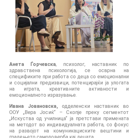
Skopje Applied arts programme | Day 3
Skopje Applied arts programme | Day 4
Skopje Applied arts programme | Day 5
Applied art program in Skopje
organized by Cultart
Анета Ѓорчевска
, психолог, наставник по
Cultart News
здравствена психологија,
се осврна на
спецификите при работа со деца со емоционални
CultArt in the News
и социјални предизвици, потенцирајќи ја улогата
на играта, креативните активности и
Festivals Programme | Day 5
емоционалното изразување.
Festivals Programme | Day 3 & 4
Ивана Јовановска,
одделенски
наставник во
ООУ „Вера Јосиќ“ – Скопје преку сегментот
Festivals Programme | Day 1 & 2
„Искуства од училница“
ја претстави примената
на методот во индивидуалната работа, со фокус
Performing Arts Programme | Day 3 & 4,
на развојот на комуникациските вештини и
and 5
градењето самодоверба кај децата
.