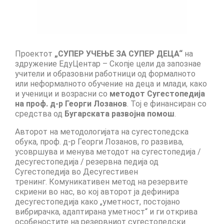
management in Europe
Applied Arts Skopje, Photography – Day 1 |
The MARATHON
Applied Arts Skopje, Photography – Day 2 |
Проектот
„СУПЕР УЧЕЊЕ ЗА СУПЕР ДЕЦА“
на
Orienteering
здружение ЕдуЦентар – Скопје цели да запознае
учители и образовни работници од формалното
Applied Arts Skopje, Photography – Day 3 |
или неформалното обучение на деца и млади, како
FRIENDLY MATCH
и ученици и возрасни со
методот Сугестопедија
на проф. д-р Георги Лозанов
. Тој е финансиран со
средства од
Бугарската развојна помош
.
Applied Arts Skopje, Photography – Day 4 |
BASE CAMP
Авторот на методологијата на сугестопедска
обука, проф. д-р Георги Лозанов, го развива,
Applied Arts Skopje, Photography – Day 5 |
усовршува и менува методот на сугестопедија /
HOME RUN
десугестопедија / резервна педија од
Сугестопедија во Десугестивен
CULTART project
тренинг. Комуникативен метод на резервите
скриени во нас, во кој авторот ја дефинира
Coming Soon: A Cultural Revolution Begins!
десугестопедија како „уметност, постојано
вибрирачка, адаптирана уметност“ и ги открива
Cultart Book
особеностите на резервниот сугестопедски