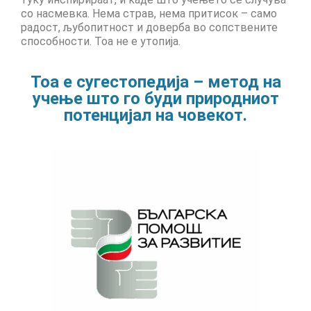
со насмевка. Нема страв, нема притисок – само
Запознавање со проектот „Супер учење за
радост, љубопитност и доверба во сопствените
супер деца“
способности. Тоа не е утопија.
Реализиран прв циклус на обуки по проектот
„Сугестопедија“
Тоа е сугестопедија – метод на
учење што го буди природниот
Интервју со Илијана Атанасова – носител на
потенцијал на човекот.
проектот „Сугестопедија“ во Еду Центар
Панел дискусија „Сугестопедијата како
современ пристап во учењето и развојот на
децата“
Skopje Creative Point is Officially Opening!
Cultart PRO 2025
Cultart with a second edition in 2025 –
Cultart PRO
Cultart PRO supports excellence in cultural