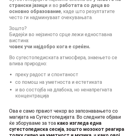
странски јазици
и во
работата со деца во
Skopje Applied arts programme | Day 3
основно образование
, каде што резултатите
често ги надминуваат очекувањата.
Skopje Applied arts programme | Day 4
Зошто?
Skopje Applied arts programme | Day 5
Бидејќи во нејзиното срце лежи едноставна
вистина:
Applied art program in Skopje
човек учи најдобро кога е среќен.
organized by Cultart
Во сугестопедиската атмосфера, знаењето се
впива природно:
Cultart News
преку радост и спонтаност
CultArt in the News
со помош на уметноста и естетиката
Festivals Programme | Day 5
и во состојба на длабока, но ненапрегната
концентрација
Festivals Programme | Day 3 & 4
Ова е само првиот чекор во запознавањето со
Festivals Programme | Day 1 & 2
магијата на Сугестопедијата. Во следните објави
ќе зборуваме за тоа
како изгледа една
Performing Arts Programme | Day 3 & 4,
сугестопедиска сесија
,
зошто мозокот реагира
and 5
толку силно на уметност и музика
, и
како овој