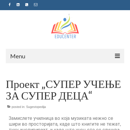
Menu
Home
Проект „СУПЕР УЧЕЊЕ
News
ЗА СУПЕР ДЕЦА“
Projects
Sugestopedija
posted in:
Sugestopedija
Замислете училница во која музиката нежно се
Пријава за обуки-дел од проектот
шири во просторијата, каде што книгите не тежат,
„СУПЕР УЧЕЊЕ ЗА СУПЕР ДЕЦА“
туку инспирираат, и каде што учењето се случува