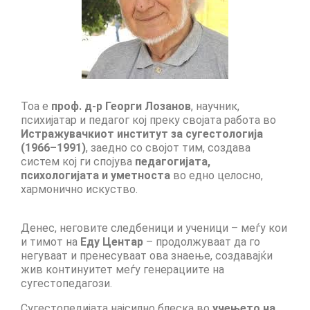
Performing Arts Programme | Day 1 & 2
Performing Arts Programme | Day 3 &
4, and 5
Italy Lecce
Тоа е
проф. д-р Георги Лозанов
, научник,
Design & Architecture Programme | Day
психијатар и педагог кој преку својата работа во
1 & 2
Истражувачкиот институт за сугестологија
(1966–1991)
, заедно со својот тим, создава
Design & Architecture Programme | Day
систем кој ги спојува
педагогијата,
3 & 4
психологијата и уметноста
во едно целосно,
хармонично искуство.
Design & Architecture Programme | Day
5
Денес, неговите следбеници и ученици – меѓу кои
и тимот на
Еду Центар
– продолжуваат да го
North Macedonia Skopje
негуваат и пренесуваат ова знаење, создавајќи
жив континуитет меѓу генерациите на
Skopje Applied arts programme | Day 1
сугестопедагози.
Skopje Applied arts programme | Day 2
Сугестопедијата најсилно блеска во
учењето на