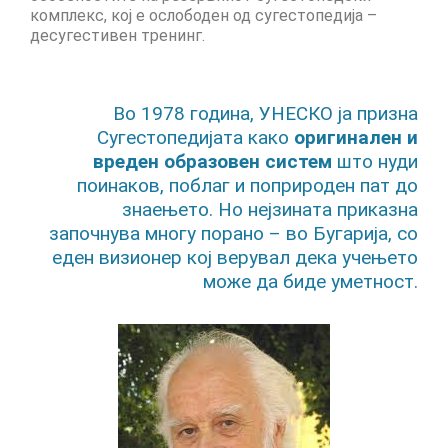
комплекс, кој е ослободен од сугестопедија –
CultArt in the News
десугестивен тренинг.
Cultart Cities
Bulgaria Plovdiv
Во 1978 година, УНЕСКО ја призна
Сугестопедијата како
оригинален и
Festivals Programme | Day 1 & 2
вреден образовен систем
што нуди
поинаков, поблаг и поприроден пат до
Festivals Programme | Day 3 & 4
знаењето. Но нејзината приказна
Festivals Programme | Day 5
започнува многу порано – во Бугарија, со
еден визионер кој верувал дека учењето
Austria Vienna
може да биде уметност.
Visual Arts Programme | Day 1 & 2
Visual Arts Programme | Day 3 & 4
Visual Arts Programme | Day 5
Greece Ioannina