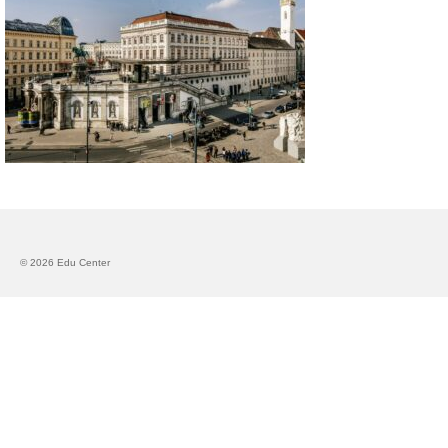
Запознавање со проектот „Супер учење за
супер деца“
Реализиран прв циклус на обуки по проектот
„Сугестопедија“
Интервју со Илијана Атанасова – носител на
проектот „Сугестопедија“ во Еду Центар
Панел дискусија „Сугестопедијата како
современ пристап во учењето и развојот на
децата“
© 2026 Edu Center
Skopje Creative Point is Officially Opening!
Cultart PRO 2025
Cultart with a second edition in 2025 –
Cultart PRO
Cultart PRO supports excellence in cultural