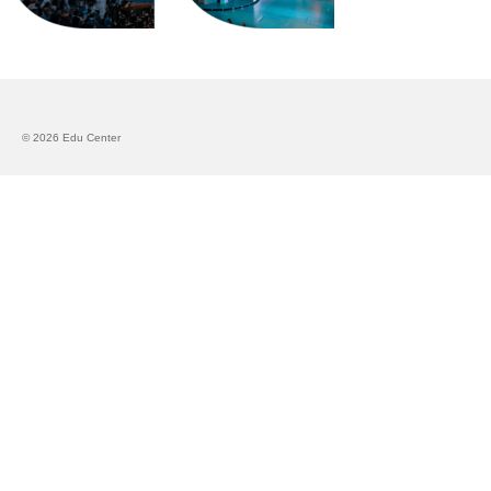
Запознавање со проектот „Супер учење за
супер деца“
Реализиран прв циклус на обуки по проектот
„Сугестопедија“
© 2026 Edu Center
Интервју со Илијана Атанасова – носител на
проектот „Сугестопедија“ во Еду Центар
Панел дискусија „Сугестопедијата како
современ пристап во учењето и развојот на
децата“
Skopje Creative Point is Officially Opening!
Cultart PRO 2025
Cultart with a second edition in 2025 –
Cultart PRO
Cultart PRO supports excellence in cultural