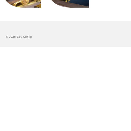
Запознавање со проектот „Супер учење за
супер деца“
Реализиран прв циклус на обуки по проектот
„Сугестопедија“
© 2026 Edu Center
Интервју со Илијана Атанасова – носител на
проектот „Сугестопедија“ во Еду Центар
Панел дискусија „Сугестопедијата како
современ пристап во учењето и развојот на
децата“
Skopje Creative Point is Officially Opening!
Cultart PRO 2025
Cultart with a second edition in 2025 –
Cultart PRO
Cultart PRO supports excellence in cultural