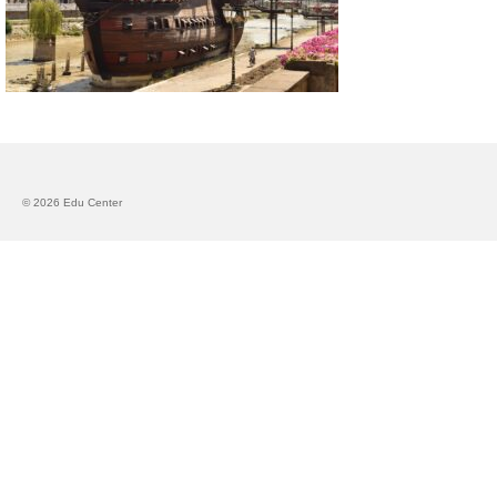
Запознавање со проектот „Супер учење за
супер деца“
Реализиран прв циклус на обуки по проектот
„Сугестопедија“
Интервју со Илијана Атанасова – носител на
проектот „Сугестопедија“ во Еду Центар
© 2026 Edu Center
Панел дискусија „Сугестопедијата како
современ пристап во учењето и развојот на
децата“
Skopje Creative Point is Officially Opening!
Cultart PRO 2025
Cultart with a second edition in 2025 –
Cultart PRO
Cultart PRO supports excellence in cultural