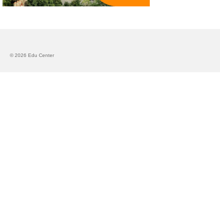
Запознавање со проектот „Супер учење за
супер деца“
Реализиран прв циклус на обуки по проектот
„Сугестопедија“
© 2026 Edu Center
Интервју со Илијана Атанасова – носител на
проектот „Сугестопедија“ во Еду Центар
Панел дискусија „Сугестопедијата како
современ пристап во учењето и развојот на
децата“
Skopje Creative Point is Officially Opening!
Cultart PRO 2025
Cultart with a second edition in 2025 –
Cultart PRO
Cultart PRO supports excellence in cultural