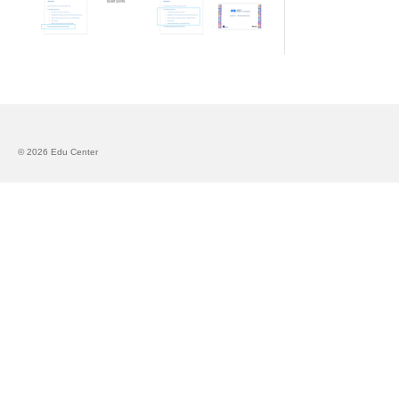
Запознавање со проектот „Супер учење за
супер деца“
Реализиран прв циклус на обуки по проектот
„Сугестопедија“
Интервју со Илијана Атанасова – носител на
проектот „Сугестопедија“ во Еду Центар
© 2026 Edu Center
Панел дискусија „Сугестопедијата како
современ пристап во учењето и развојот на
децата“
Skopje Creative Point is Officially Opening!
Cultart PRO 2025
Cultart with a second edition in 2025 –
Cultart PRO
Cultart PRO supports excellence in cultural