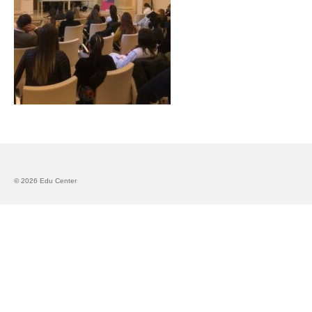
Запознавање со проектот „Супер учење за
супер деца“
Реализиран прв циклус на обуки по проектот
„Сугестопедија“
Интервју со Илијана Атанасова – носител на
проектот „Сугестопедија“ во Еду Центар
Панел дискусија „Сугестопедијата како
современ пристап во учењето и развојот на
децата“
© 2026 Edu Center
Skopje Creative Point is Officially Opening!
Cultart PRO 2025
Cultart with a second edition in 2025 –
Cultart PRO
Cultart PRO supports excellence in cultural