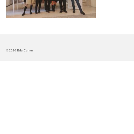
Запознавање со проектот „Супер учење за
супер деца“
Реализиран прв циклус на обуки по проектот
„Сугестопедија“
Интервју со Илијана Атанасова – носител на
проектот „Сугестопедија“ во Еду Центар
© 2026 Edu Center
Панел дискусија „Сугестопедијата како
современ пристап во учењето и развојот на
децата“
Skopje Creative Point is Officially Opening!
Cultart PRO 2025
Cultart with a second edition in 2025 –
Cultart PRO
Cultart PRO supports excellence in cultural