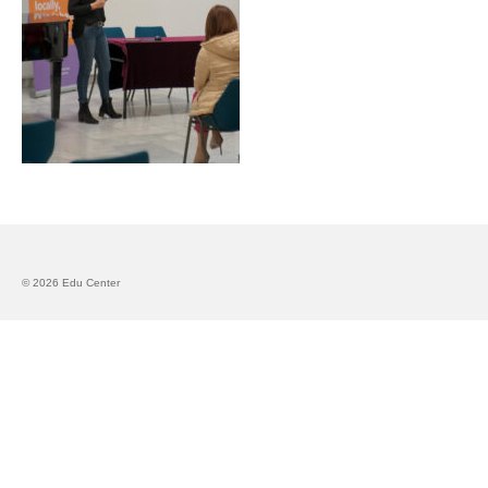
Запознавање со проектот „Супер учење за
супер деца“
Реализиран прв циклус на обуки по проектот
„Сугестопедија“
Интервју со Илијана Атанасова – носител на
проектот „Сугестопедија“ во Еду Центар
Панел дискусија „Сугестопедијата како
современ пристап во учењето и развојот на
децата“
© 2026 Edu Center
Skopje Creative Point is Officially Opening!
Cultart PRO 2025
Cultart with a second edition in 2025 –
Cultart PRO
Cultart PRO supports excellence in cultural