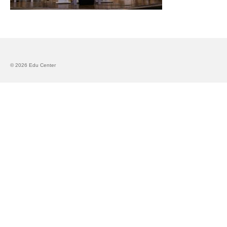
Запознавање со проектот „Супер учење за
супер деца“
Реализиран прв циклус на обуки по проектот
„Сугестопедија“
© 2026 Edu Center
Интервју со Илијана Атанасова – носител на
проектот „Сугестопедија“ во Еду Центар
Панел дискусија „Сугестопедијата како
современ пристап во учењето и развојот на
децата“
Skopje Creative Point is Officially Opening!
Cultart PRO 2025
Cultart with a second edition in 2025 –
Cultart PRO
Cultart PRO supports excellence in cultural