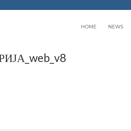
HOME
NEWS
РИЈА_web_v8