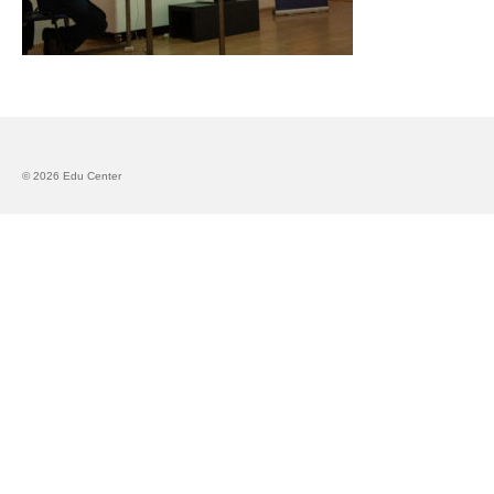
Запознавање со проектот „Супер учење за
супер деца“
Реализиран прв циклус на обуки по проектот
„Сугестопедија“
Интервју со Илијана Атанасова – носител на
© 2026 Edu Center
проектот „Сугестопедија“ во Еду Центар
Панел дискусија „Сугестопедијата како
современ пристап во учењето и развојот на
децата“
Skopje Creative Point is Officially Opening!
Cultart PRO 2025
Cultart with a second edition in 2025 –
Cultart PRO
Cultart PRO supports excellence in cultural