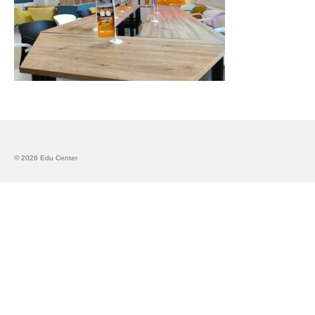
Запознавање со проектот „Супер учење за
супер деца“
Реализиран прв циклус на обуки по проектот
„Сугестопедија“
Интервју со Илијана Атанасова – носител на
проектот „Сугестопедија“ во Еду Центар
Панел дискусија „Сугестопедијата како
современ пристап во учењето и развојот на
© 2026 Edu Center
децата“
Skopje Creative Point is Officially Opening!
Cultart PRO 2025
Cultart with a second edition in 2025 –
Cultart PRO
Cultart PRO supports excellence in cultural