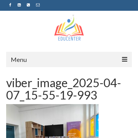
Menu
Home
viber_image_2025-04-
News
07_15-55-19-993
Projects
Sugestopedija
Пријава за обуки-дел од проектот
„СУПЕР УЧЕЊЕ ЗА СУПЕР ДЕЦА“