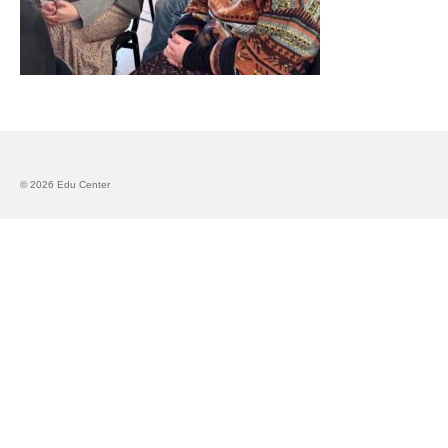
Запознавање со проектот „Супер учење за
супер деца“
Реализиран прв циклус на обуки по проектот
„Сугестопедија“
Интервју со Илијана Атанасова – носител на
проектот „Сугестопедија“ во Еду Центар
© 2026 Edu Center
Панел дискусија „Сугестопедијата како
современ пристап во учењето и развојот на
децата“
Skopje Creative Point is Officially Opening!
Cultart PRO 2025
Cultart with a second edition in 2025 –
Cultart PRO
Cultart PRO supports excellence in cultural