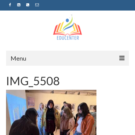
Menu
Home
IMG_5508
News
Projects
Sugestopedija
Пријава за обуки-дел од проектот
„СУПЕР УЧЕЊЕ ЗА СУПЕР ДЕЦА“