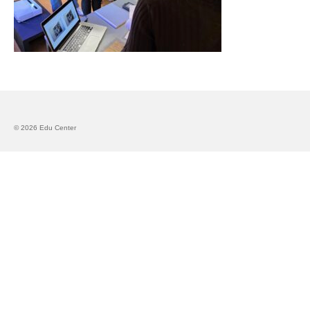
Запознавање со проектот „Супер учење за
супер деца“
Реализиран прв циклус на обуки по проектот
„Сугестопедија“
Интервју со Илијана Атанасова – носител на
проектот „Сугестопедија“ во Еду Центар
© 2026 Edu Center
Панел дискусија „Сугестопедијата како
современ пристап во учењето и развојот на
децата“
Skopje Creative Point is Officially Opening!
Cultart PRO 2025
Cultart with a second edition in 2025 –
Cultart PRO
Cultart PRO supports excellence in cultural