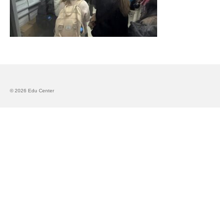
Запознавање со проектот „Супер учење за
супер деца“
Реализиран прв циклус на обуки по проектот
„Сугестопедија“
Интервју со Илијана Атанасова – носител на
проектот „Сугестопедија“ во Еду Центар
© 2026 Edu Center
Панел дискусија „Сугестопедијата како
современ пристап во учењето и развојот на
децата“
Skopje Creative Point is Officially Opening!
Cultart PRO 2025
Cultart with a second edition in 2025 –
Cultart PRO
Cultart PRO supports excellence in cultural