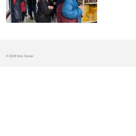
Запознавање со проектот „Супер учење за
супер деца“
Реализиран прв циклус на обуки по проектот
„Сугестопедија“
Интервју со Илијана Атанасова – носител на
проектот „Сугестопедија“ во Еду Центар
© 2026 Edu Center
Панел дискусија „Сугестопедијата како
современ пристап во учењето и развојот на
децата“
Skopje Creative Point is Officially Opening!
Cultart PRO 2025
Cultart with a second edition in 2025 –
Cultart PRO
Cultart PRO supports excellence in cultural