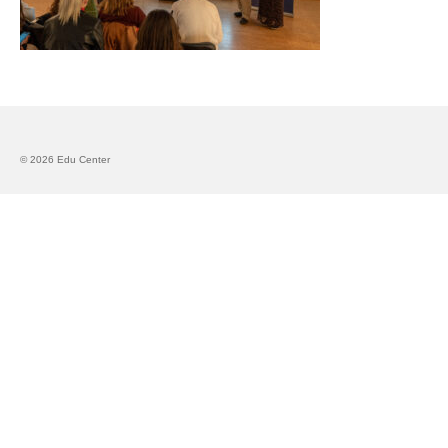
Запознавање со проектот „Супер учење за
супер деца“
Реализиран прв циклус на обуки по проектот
„Сугестопедија“
Интервју со Илијана Атанасова – носител на
© 2026 Edu Center
проектот „Сугестопедија“ во Еду Центар
Панел дискусија „Сугестопедијата како
современ пристап во учењето и развојот на
децата“
Skopje Creative Point is Officially Opening!
Cultart PRO 2025
Cultart with a second edition in 2025 –
Cultart PRO
Cultart PRO supports excellence in cultural