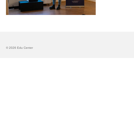
Запознавање со проектот „Супер учење за
супер деца“
Реализиран прв циклус на обуки по проектот
„Сугестопедија“
Интервју со Илијана Атанасова – носител на
© 2026 Edu Center
проектот „Сугестопедија“ во Еду Центар
Панел дискусија „Сугестопедијата како
современ пристап во учењето и развојот на
децата“
Skopje Creative Point is Officially Opening!
Cultart PRO 2025
Cultart with a second edition in 2025 –
Cultart PRO
Cultart PRO supports excellence in cultural