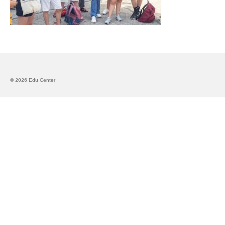
Запознавање со проектот „Супер учење за
супер деца“
Реализиран прв циклус на обуки по проектот
„Сугестопедија“
Интервју со Илијана Атанасова – носител на
© 2026 Edu Center
проектот „Сугестопедија“ во Еду Центар
Панел дискусија „Сугестопедијата како
современ пристап во учењето и развојот на
децата“
Skopje Creative Point is Officially Opening!
Cultart PRO 2025
Cultart with a second edition in 2025 –
Cultart PRO
Cultart PRO supports excellence in cultural