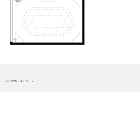
Запознавање со проектот „Супер учење за
супер деца“
Реализиран прв циклус на обуки по проектот
„Сугестопедија“
Интервју со Илијана Атанасова – носител на
проектот „Сугестопедија“ во Еду Центар
Панел дискусија „Сугестопедијата како
современ пристап во учењето и развојот на
децата“
© 2026 Edu Center
Skopje Creative Point is Officially Opening!
Cultart PRO 2025
Cultart with a second edition in 2025 –
Cultart PRO
Cultart PRO supports excellence in cultural