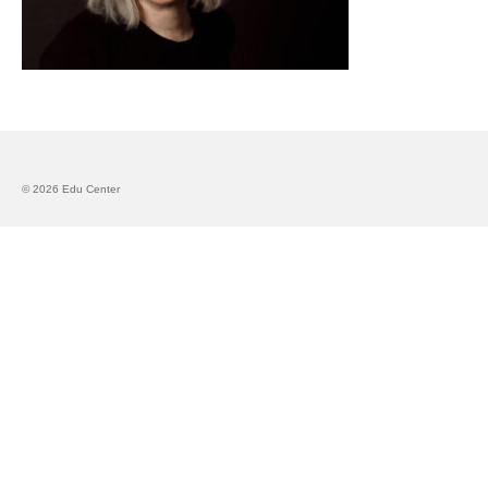
Запознавање со проектот „Супер учење за
супер деца“
Реализиран прв циклус на обуки по проектот
„Сугестопедија“
Интервју со Илијана Атанасова – носител на
проектот „Сугестопедија“ во Еду Центар
© 2026 Edu Center
Панел дискусија „Сугестопедијата како
современ пристап во учењето и развојот на
децата“
Skopje Creative Point is Officially Opening!
Cultart PRO 2025
Cultart with a second edition in 2025 –
Cultart PRO
Cultart PRO supports excellence in cultural