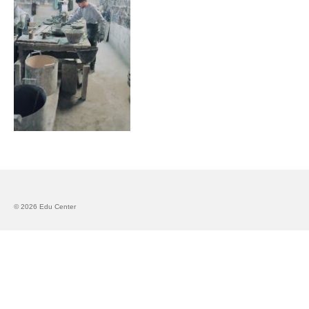
Запознавање со проектот „Супер учење за
супер деца“
Реализиран прв циклус на обуки по проектот
„Сугестопедија“
Интервју со Илијана Атанасова – носител на
проектот „Сугестопедија“ во Еду Центар
Панел дискусија „Сугестопедијата како
современ пристап во учењето и развојот на
децата“
Skopje Creative Point is Officially Opening!
© 2026 Edu Center
Cultart PRO 2025
Cultart with a second edition in 2025 –
Cultart PRO
Cultart PRO supports excellence in cultural