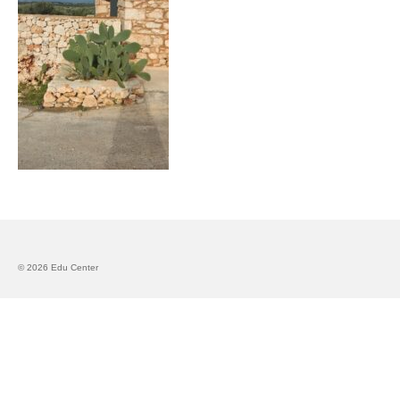
Запознавање со проектот „Супер учење за
супер деца“
Реализиран прв циклус на обуки по проектот
„Сугестопедија“
Интервју со Илијана Атанасова – носител на
проектот „Сугестопедија“ во Еду Центар
Панел дискусија „Сугестопедијата како
современ пристап во учењето и развојот на
децата“
Skopje Creative Point is Officially Opening!
© 2026 Edu Center
Cultart PRO 2025
Cultart with a second edition in 2025 –
Cultart PRO
Cultart PRO supports excellence in cultural