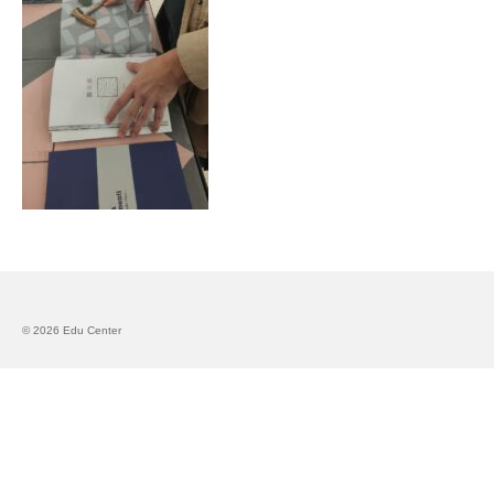
Запознавање со проектот „Супер учење за
супер деца“
Реализиран прв циклус на обуки по проектот
„Сугестопедија“
Интервју со Илијана Атанасова – носител на
проектот „Сугестопедија“ во Еду Центар
Панел дискусија „Сугестопедијата како
современ пристап во учењето и развојот на
децата“
Skopje Creative Point is Officially Opening!
© 2026 Edu Center
Cultart PRO 2025
Cultart with a second edition in 2025 –
Cultart PRO
Cultart PRO supports excellence in cultural