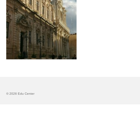
Запознавање со проектот „Супер учење за
супер деца“
Реализиран прв циклус на обуки по проектот
„Сугестопедија“
Интервју со Илијана Атанасова – носител на
проектот „Сугестопедија“ во Еду Центар
Панел дискусија „Сугестопедијата како
современ пристап во учењето и развојот на
децата“
Skopje Creative Point is Officially Opening!
© 2026 Edu Center
Cultart PRO 2025
Cultart with a second edition in 2025 –
Cultart PRO
Cultart PRO supports excellence in cultural