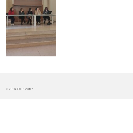
Запознавање со проектот „Супер учење за
супер деца“
Реализиран прв циклус на обуки по проектот
„Сугестопедија“
Интервју со Илијана Атанасова – носител на
проектот „Сугестопедија“ во Еду Центар
Панел дискусија „Сугестопедијата како
современ пристап во учењето и развојот на
децата“
Skopje Creative Point is Officially Opening!
© 2026 Edu Center
Cultart PRO 2025
Cultart with a second edition in 2025 –
Cultart PRO
Cultart PRO supports excellence in cultural