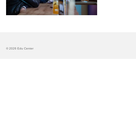
Запознавање со проектот „Супер учење за
супер деца“
Реализиран прв циклус на обуки по проектот
„Сугестопедија“
Интервју со Илијана Атанасова – носител на
© 2026 Edu Center
проектот „Сугестопедија“ во Еду Центар
Панел дискусија „Сугестопедијата како
современ пристап во учењето и развојот на
децата“
Skopje Creative Point is Officially Opening!
Cultart PRO 2025
Cultart with a second edition in 2025 –
Cultart PRO
Cultart PRO supports excellence in cultural