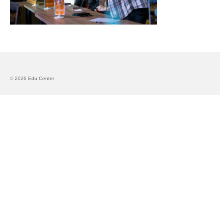
Запознавање со проектот „Супер учење за
супер деца“
Реализиран прв циклус на обуки по проектот
„Сугестопедија“
Интервју со Илијана Атанасова – носител на
© 2026 Edu Center
проектот „Сугестопедија“ во Еду Центар
Панел дискусија „Сугестопедијата како
современ пристап во учењето и развојот на
децата“
Skopje Creative Point is Officially Opening!
Cultart PRO 2025
Cultart with a second edition in 2025 –
Cultart PRO
Cultart PRO supports excellence in cultural