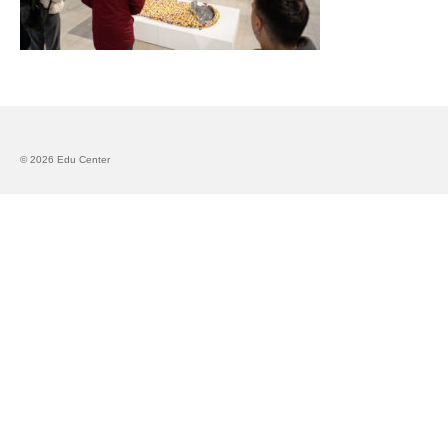
Запознавање со проектот „Супер учење за
супер деца“
Реализиран прв циклус на обуки по проектот
„Сугестопедија“
Интервју со Илијана Атанасова – носител на
© 2026 Edu Center
проектот „Сугестопедија“ во Еду Центар
Панел дискусија „Сугестопедијата како
современ пристап во учењето и развојот на
децата“
Skopje Creative Point is Officially Opening!
Cultart PRO 2025
Cultart with a second edition in 2025 –
Cultart PRO
Cultart PRO supports excellence in cultural