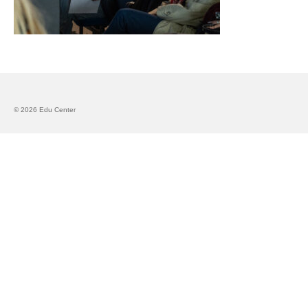
Запознавање со проектот „Супер учење за
супер деца“
Реализиран прв циклус на обуки по проектот
„Сугестопедија“
Интервју со Илијана Атанасова – носител на
© 2026 Edu Center
проектот „Сугестопедија“ во Еду Центар
Панел дискусија „Сугестопедијата како
современ пристап во учењето и развојот на
децата“
Skopje Creative Point is Officially Opening!
Cultart PRO 2025
Cultart with a second edition in 2025 –
Cultart PRO
Cultart PRO supports excellence in cultural