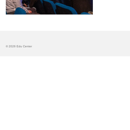
Запознавање со проектот „Супер учење за
супер деца“
Реализиран прв циклус на обуки по проектот
„Сугестопедија“
Интервју со Илијана Атанасова – носител на
© 2026 Edu Center
проектот „Сугестопедија“ во Еду Центар
Панел дискусија „Сугестопедијата како
современ пристап во учењето и развојот на
децата“
Skopje Creative Point is Officially Opening!
Cultart PRO 2025
Cultart with a second edition in 2025 –
Cultart PRO
Cultart PRO supports excellence in cultural