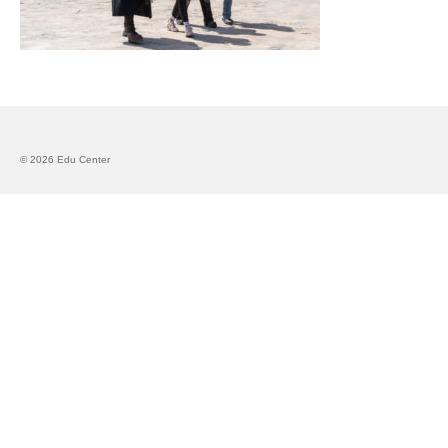
Запознавање со проектот „Супер учење за
супер деца“
Реализиран прв циклус на обуки по проектот
„Сугестопедија“
Интервју со Илијана Атанасова – носител на
© 2026 Edu Center
проектот „Сугестопедија“ во Еду Центар
Панел дискусија „Сугестопедијата како
современ пристап во учењето и развојот на
децата“
Skopje Creative Point is Officially Opening!
Cultart PRO 2025
Cultart with a second edition in 2025 –
Cultart PRO
Cultart PRO supports excellence in cultural