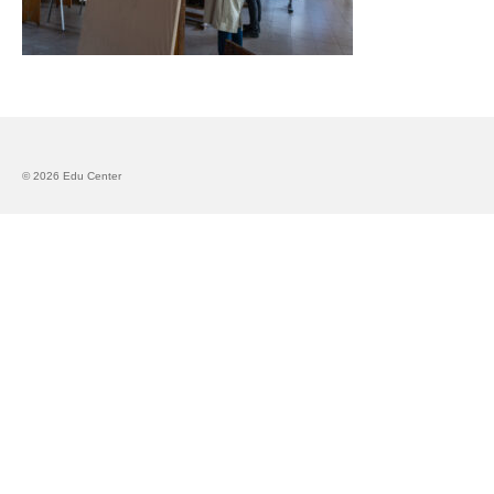
Запознавање со проектот „Супер учење за
супер деца“
Реализиран прв циклус на обуки по проектот
„Сугестопедија“
Интервју со Илијана Атанасова – носител на
© 2026 Edu Center
проектот „Сугестопедија“ во Еду Центар
Панел дискусија „Сугестопедијата како
современ пристап во учењето и развојот на
децата“
Skopje Creative Point is Officially Opening!
Cultart PRO 2025
Cultart with a second edition in 2025 –
Cultart PRO
Cultart PRO supports excellence in cultural