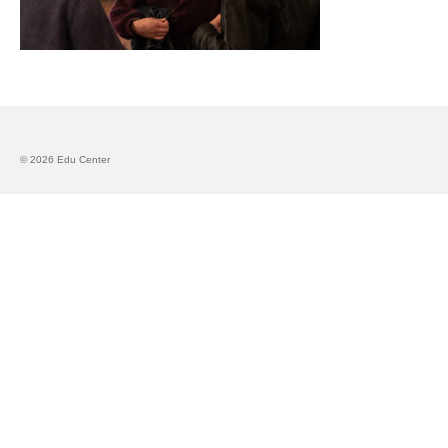
Запознавање со проектот „Супер учење за
супер деца“
Реализиран прв циклус на обуки по проектот
„Сугестопедија“
Интервју со Илијана Атанасова – носител на
© 2026 Edu Center
проектот „Сугестопедија“ во Еду Центар
Панел дискусија „Сугестопедијата како
современ пристап во учењето и развојот на
децата“
Skopje Creative Point is Officially Opening!
Cultart PRO 2025
Cultart with a second edition in 2025 –
Cultart PRO
Cultart PRO supports excellence in cultural