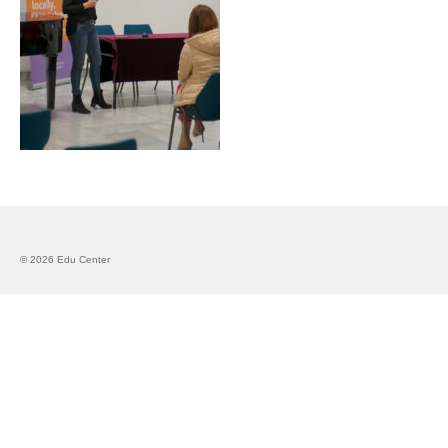
Запознавање со проектот „Супер учење за
супер деца“
Реализиран прв циклус на обуки по проектот
„Сугестопедија“
Интервју со Илијана Атанасова – носител на
проектот „Сугестопедија“ во Еду Центар
Панел дискусија „Сугестопедијата како
современ пристап во учењето и развојот на
децата“
© 2026 Edu Center
Skopje Creative Point is Officially Opening!
Cultart PRO 2025
Cultart with a second edition in 2025 –
Cultart PRO
Cultart PRO supports excellence in cultural