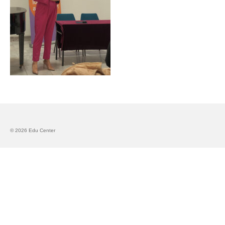
Запознавање со проектот „Супер учење за
супер деца“
Реализиран прв циклус на обуки по проектот
„Сугестопедија“
Интервју со Илијана Атанасова – носител на
проектот „Сугестопедија“ во Еду Центар
Панел дискусија „Сугестопедијата како
современ пристап во учењето и развојот на
децата“
© 2026 Edu Center
Skopje Creative Point is Officially Opening!
Cultart PRO 2025
Cultart with a second edition in 2025 –
Cultart PRO
Cultart PRO supports excellence in cultural