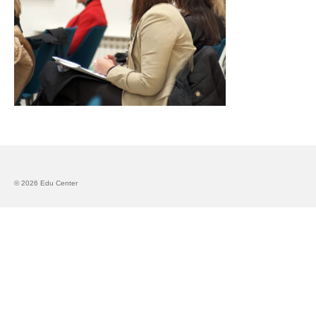
Запознавање со проектот „Супер учење за
супер деца“
Реализиран прв циклус на обуки по проектот
„Сугестопедија“
Интервју со Илијана Атанасова – носител на
проектот „Сугестопедија“ во Еду Центар
Панел дискусија „Сугестопедијата како
современ пристап во учењето и развојот на
децата“
© 2026 Edu Center
Skopje Creative Point is Officially Opening!
Cultart PRO 2025
Cultart with a second edition in 2025 –
Cultart PRO
Cultart PRO supports excellence in cultural