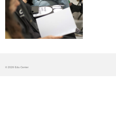
Запознавање со проектот „Супер учење за
супер деца“
Реализиран прв циклус на обуки по проектот
„Сугестопедија“
Интервју со Илијана Атанасова – носител на
проектот „Сугестопедија“ во Еду Центар
Панел дискусија „Сугестопедијата како
современ пристап во учењето и развојот на
децата“
© 2026 Edu Center
Skopje Creative Point is Officially Opening!
Cultart PRO 2025
Cultart with a second edition in 2025 –
Cultart PRO
Cultart PRO supports excellence in cultural